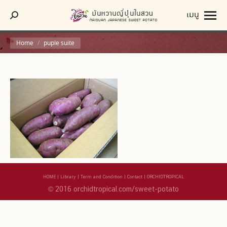
เมนู
Search:
You are here:
Home
puple suite
HOME
|
Library
|
Term and Condition
|
Contact
|
ORCHIDTROPICAL
© 2016 orchidtropical.com/sweet-potato