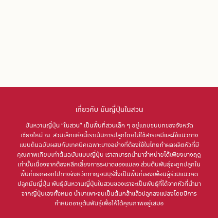
เกี่ยวกับ มันญี่ปุ่นในสวน
มันหวานญี่ปุ่น “ในสวน” เป็นพื้นที่สวนเล็ก ๆ อยู่แถบชนบทของจังหวัด
เชียงใหม่ ณ. สวนเล็กแห่งนี้เราเน้นการปลูกโดยไม่ใช้สารเคมีและใช้แนวทาง
แบบต้นฉบับผสมกับเทคนิคเฉพาะบางอย่างที่ต้องใช้ในไทยทำผลผลิตหัวที่มี
คุณภาพเทียบเท่าต้นฉบับแบบญี่ปุ่น เราสามารถนำมาจำหน่ายได้เพียงบางฤดู
เท่านั้นเนื่องจากต้องหลีกเลี่ยงการระบาดของแมลง ส่วนต้นพันธุ์จะถูกปลูกใน
พื้นที่แยกออกไปทางจังหวัดกาญจนบุรีซึ่งเป็นพื้นที่ของเพื่อนผู้ร่วมแนวคิด
ปลูกมันญี่ปุ่น พันธุ์มันหวานญี่ปุ่นในสวนของเราจะเป็นพันธุ์ที่ได้จากหัวที่นำมา
จากญี่ปุ่นเองทั้งหมด นำมาเพาะจนเป็นต้นกล้าแล้วปลูกลงแปลงโดยมีการ
กำหนดอายุต้นพันธุ์เพื่อให้ได้คุณภาพอยู่เสมอ