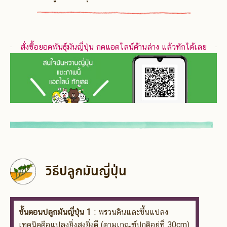
สั่งซื้อยอดพันธุ์มันญี่ปุ่น กดแอดไลน์ด้านล่าง แล้วทักได้เลย
วิธีปลูกมันญี่ปุ่น
ขั้นตอนปลูกมันญี่ปุ่น 1
: พรวนดินและขึ้นแปลง
เทคนิคคือแปลงยิ่งสูงยิ่งดี (ตามเกณฑ์ปกติอยู่ที่ 30cm)